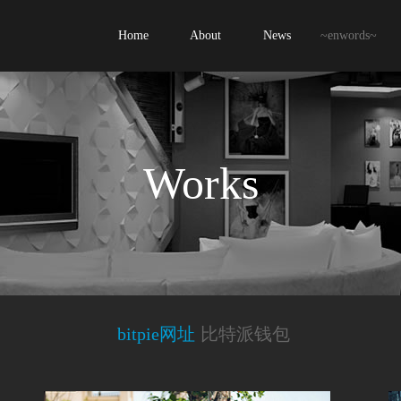
Home
About
News
~enwords~
Works
bitpie网址
比特派钱包