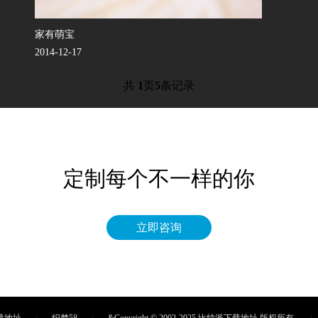
家有萌宝
2014-12-17
共
1
页
5
条记录
定制每个不一样的你
立即咨询