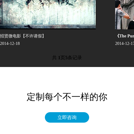
招贤微电影【不许请假】
《The Pur
2014-12-18
2014-12-
共
1
页
5
条记录
定制每个不一样的你
立即咨询