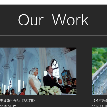
宁波婚礼作品《FAITH》
【抢可乐d
2015-04-27
2014-12-1