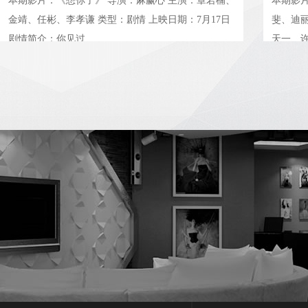
本期影片：《想你了》 导演：麻赢心 主演：章若楠、
本期影片
金靖、任彬、李孝谦 类型：剧情 上映日期：7月17日
斐、迪
剧情简介：你见过
天一、许